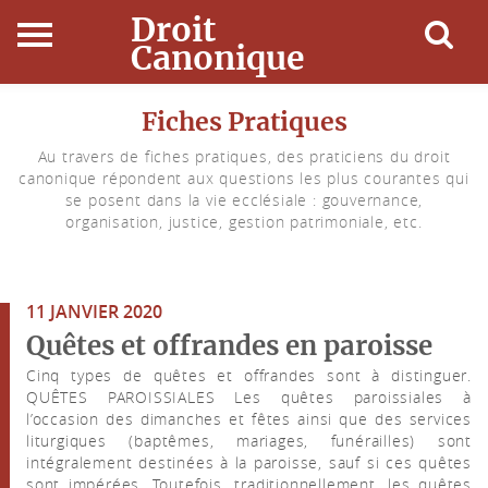
Droit
Canonique
Accueil
Fiches Pratiques
Au travers de fiches pratiques, des praticiens du droit
Droit Canonique
canonique répondent aux questions les plus courantes qui
se posent dans la vie ecclésiale : gouvernance,
Ressources
organisation, justice, gestion patrimoniale, etc.
Actualités
11 JANVIER 2020
Connexion
Quêtes et offrandes en paroisse
Cinq types de quêtes et offrandes sont à distinguer.
QUÊTES PAROISSIALES Les quêtes paroissiales à
l’occasion des dimanches et fêtes ainsi que des services
liturgiques (baptêmes, mariages, funérailles) sont
intégralement destinées à la paroisse, sauf si ces quêtes
sont impérées. Toutefois, traditionnellement, les quêtes