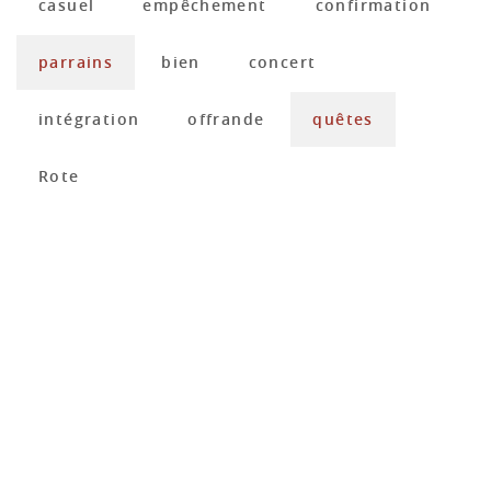
casuel
empêchement
confirmation
parrains
bien
concert
intégration
offrande
quêtes
Rote