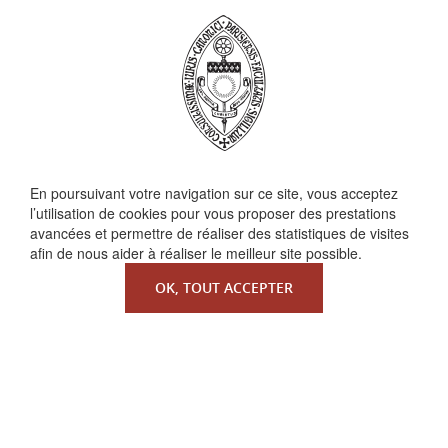
En poursuivant votre navigation sur ce site, vous acceptez
QUI SOMMES-NOUS ?
l’utilisation de cookies pour vous proposer des prestations
La Faculté de Droit canonique
avancées et permettre de réaliser des statistiques de visites
Partenaires / mécènes
afin de nous aider à réaliser le meilleur site possible.
Liens utiles
OK, TOUT ACCEPTER
MENTIONS LÉGALES