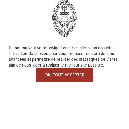
En poursuivant votre navigation sur ce site, vous acceptez
QUI SOMMES-NOUS ?
l’utilisation de cookies pour vous proposer des prestations
La Faculté de Droit canonique
avancées et permettre de réaliser des statistiques de visites
afin de nous aider à réaliser le meilleur site possible.
Partenaires / mécènes
Liens utiles
OK, TOUT ACCEPTER
MENTIONS LÉGALES