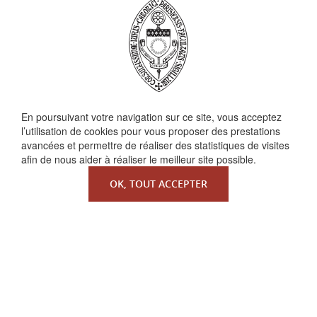
En poursuivant votre navigation sur ce site, vous acceptez
QUI SOMMES-NOUS ?
l’utilisation de cookies pour vous proposer des prestations
La Faculté de Droit canonique
avancées et permettre de réaliser des statistiques de visites
afin de nous aider à réaliser le meilleur site possible.
Partenaires / mécènes
Liens utiles
OK, TOUT ACCEPTER
MENTIONS LÉGALES