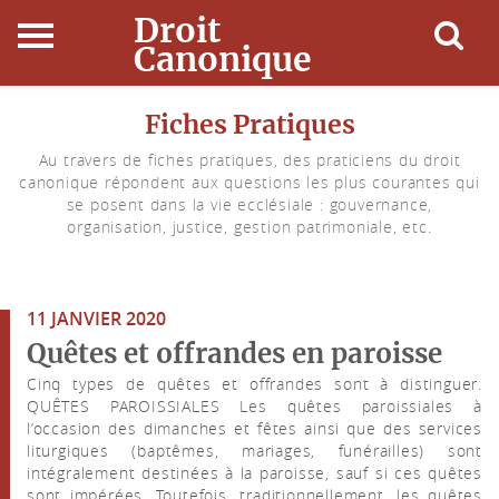
Droit
Canonique
Accueil
Fiches Pratiques
Au travers de fiches pratiques, des praticiens du droit
Droit Canonique
canonique répondent aux questions les plus courantes qui
se posent dans la vie ecclésiale : gouvernance,
Ressources
organisation, justice, gestion patrimoniale, etc.
Actualités
11 JANVIER 2020
Connexion
Quêtes et offrandes en paroisse
Cinq types de quêtes et offrandes sont à distinguer.
QUÊTES PAROISSIALES Les quêtes paroissiales à
l’occasion des dimanches et fêtes ainsi que des services
liturgiques (baptêmes, mariages, funérailles) sont
intégralement destinées à la paroisse, sauf si ces quêtes
sont impérées. Toutefois, traditionnellement, les quêtes