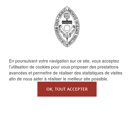
QUI SOMMES-NOUS ?
En poursuivant votre navigation sur ce site, vous acceptez
l’utilisation de cookies pour vous proposer des prestations
La Faculté de Droit canonique
avancées et permettre de réaliser des statistiques de visites
Partenaires / mécènes
afin de nous aider à réaliser le meilleur site possible.
Liens utiles
OK, TOUT ACCEPTER
MENTIONS LÉGALES