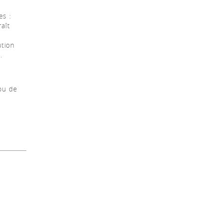
es :
aît
ution
.
ou de