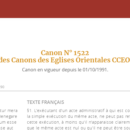
Canon N° 1522
des Canons des Eglises Orientales CCE
Canon en vigueur depuis le 01/10/1991.
990
TEXTE FRANÇAIS
itur mera
§1. L'exécutant d'un acte administratif à qui est c
denegare
la simple exécution du même acte, ne peut pas re
tum esse
cette exécution, à moins qu'il n'apparaisse claire
sse aut
que le même acte est nul ou qu'il ne peut être s