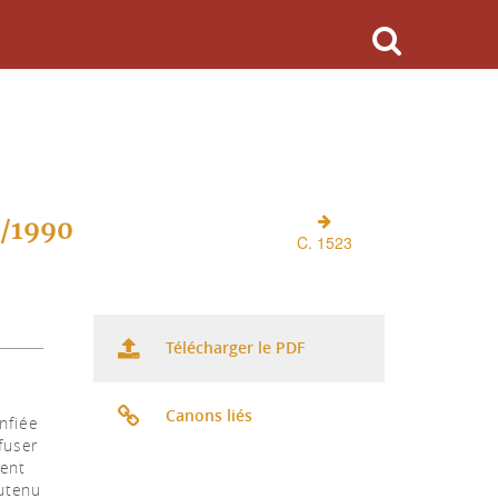
O/1990
C. 1523
Télécharger le PDF
Canons liés
onfiée
fuser
ment
outenu