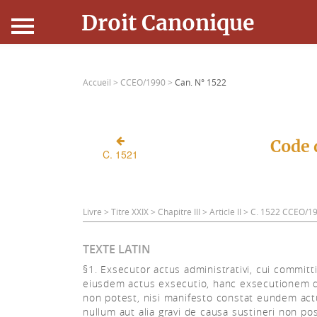
Droit Canonique
Accueil
Accueil >
CCEO/1990 >
Can. N° 1522
Droit Canonique
Ressources
Code 
C. 1521
Actualités
Connexion
Livre > Titre XXIX > Chapitre III > Article II > C. 1522 CCEO/1
TEXTE LATIN
§1. Exsecutor actus administrativi, cui committ
eiusdem actus exsecutio, hanc exsecutionem 
non potest, nisi manifesto constat eundem ac
nullum aut alia gravi de causa sustineri non po