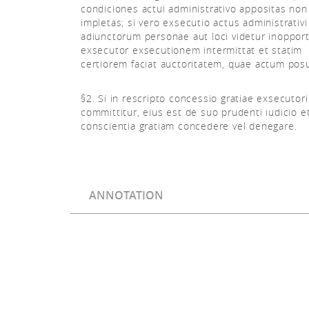
condiciones actui administrativo appositas non
impletas; si vero exsecutio actus administrativi
adiunctorum personae aut loci videtur inoppor
exsecutor exsecutionem intermittat et statim
certiorem faciat auctoritatem, quae actum posu
§2. Si in rescripto concessio gratiae exsecutori
committitur, eius est de suo prudenti iudicio e
conscientia gratiam concedere vel denegare.
ANNOTATION