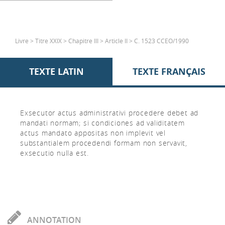
Livre > Titre XXIX > Chapitre III > Article II > C. 1523 CCEO/1990
TEXTE LATIN
TEXTE FRANÇAIS
Exsecutor actus administrativi procedere debet ad
mandati normam; si condiciones ad validitatem
actus mandato appositas non implevit vel
substantialem procedendi formam non servavit,
exsecutio nulla est.
ANNOTATION