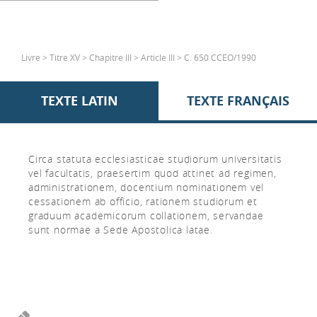
Livre > Titre XV > Chapitre III > Article III > C. 650 CCEO/1990
TEXTE LATIN
TEXTE FRANÇAIS
Circa statuta ecclesiasticae studiorum universitatis
vel facultatis, praesertim quod attinet ad regimen,
administrationem, docentium nominationem vel
cessationem ab officio, rationem studiorum et
graduum academicorum collationem, servandae
sunt normae a Sede Apostolica latae.