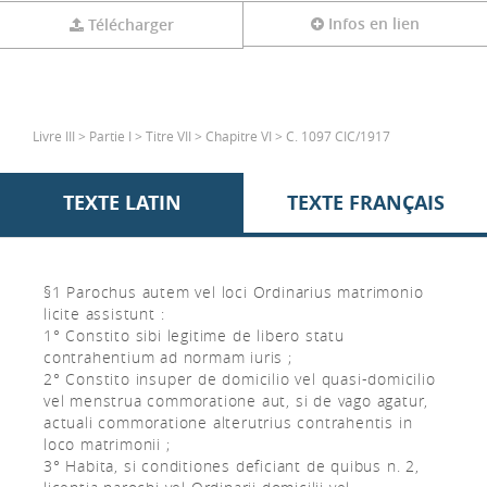
Infos en lien
Télécharger
Livre III > Partie I > Titre VII > Chapitre VI > C. 1097 CIC/1917
TEXTE LATIN
TEXTE FRANÇAIS
§1 Parochus autem vel loci Ordinarius matrimonio
licite assistunt :
1° Constito sibi legitime de libero statu
contrahentium ad normam iuris ;
2° Constito insuper de domicilio vel quasi-domicilio
vel menstrua commoratione aut, si de vago agatur,
actuali commoratione alterutrius contrahentis in
loco matrimonii ;
3° Habita, si conditiones deficiant de quibus n. 2,