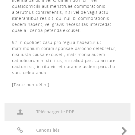
licentia parochi vel Ordinarii domicilii vel
quasidomicilii aut menstruae commorationis
alterutrius contrahentis, nisi vel de vagis actu
itinerantibus res sit, qui nullibi commorationis
sedem habent, vel gravis necessitas intercedat
quae a licentia petenda excuset.
§2 In quolibet casu pro regula habeatur ut
matrimonium coram sponsae parocho celebretur,
nisi iusta causa excuset ; matrimonia autem
catholicorum mixti ritus, nisi aliud particulari iure
cautum sit, in ritu viri et coram eiusdem parocho
sunt celebranda.
[Texte non défini]
Télécharger le PDF
Canons liés