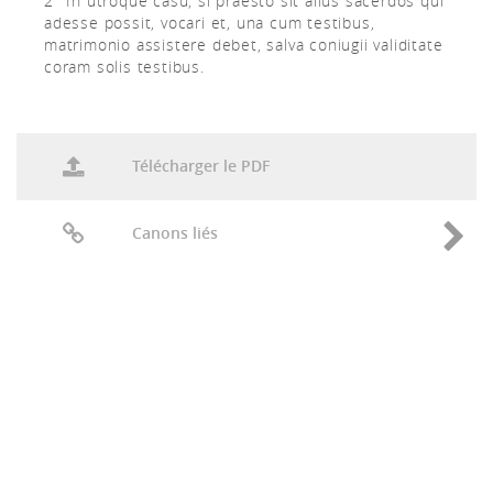
2° In utroque casu, si praesto sit alius sacerdos qui
adesse possit, vocari et, una cum testibus,
matrimonio assistere debet, salva coniugii validitate
coram solis testibus.
Télécharger le PDF
Canons liés