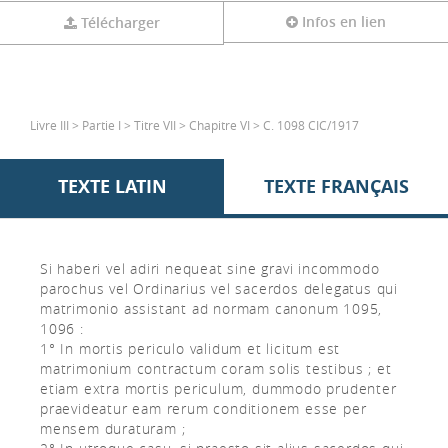
Infos en lien
Télécharger
Livre III > Partie I > Titre VII > Chapitre VI > C. 1098 CIC/1917
TEXTE LATIN
TEXTE FRANÇAIS
Si haberi vel adiri nequeat sine gravi incommodo
parochus vel Ordinarius vel sacerdos delegatus qui
matrimonio assistant ad normam canonum 1095,
1096 :
1° In mortis periculo validum et licitum est
matrimonium contractum coram solis testibus ; et
etiam extra mortis periculum, dummodo prudenter
praevideatur eam rerum conditionem esse per
mensem duraturam ;