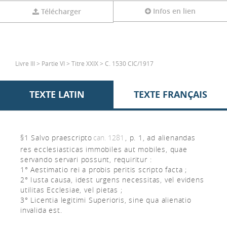
Infos en lien
Télécharger
Livre III > Partie VI > Titre XXIX > C. 1530 CIC/1917
TEXTE LATIN
TEXTE FRANÇAIS
§1 Salvo praescripto
can. 1281
, p. 1, ad alienandas
res ecclesiasticas immobiles aut mobiles, quae
servando servari possunt, requiritur :
1° Aestimatio rei a probis peritis scripto facta ;
2° Iusta causa, idest urgens necessitas, vel evidens
utilitas Ecclesiae, vel pietas ;
3° Licentia legitimi Superioris, sine qua alienatio
invalida est.