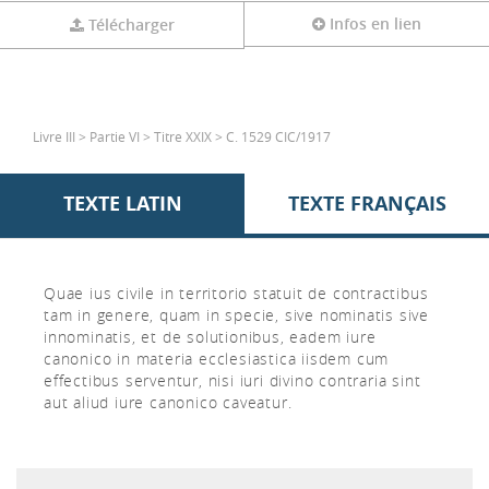
Infos en lien
Télécharger
Livre III > Partie VI > Titre XXIX > C. 1529 CIC/1917
TEXTE LATIN
TEXTE FRANÇAIS
Quae ius civile in territorio statuit de contractibus
tam in genere, quam in specie, sive nominatis sive
innominatis, et de solutionibus, eadem iure
canonico in materia ecclesiastica iisdem cum
effectibus serventur, nisi iuri divino contraria sint
aut aliud iure canonico caveatur.