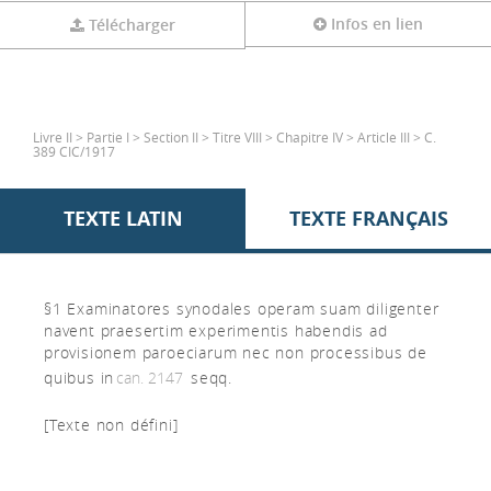
Infos en lien
Télécharger
Livre II > Partie I > Section II > Titre VIII > Chapitre IV > Article III > C.
389 CIC/1917
TEXTE LATIN
TEXTE FRANÇAIS
§1 Examinatores synodales operam suam diligenter
navent praesertim experimentis habendis ad
provisionem paroeciarum nec non processibus de
quibus in
can. 2147
seqq.
[Texte non défini]