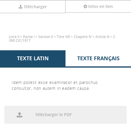
Infos en lien
Télécharger
Livre II > Partie I > Section II > Titre VIII > Chapitre IV > Article III > C.
390 CIC/1917
TEXTE LATIN
TEXTE FRANÇAIS
Idem potest esse examinator et parochus
consultor, non autem in eadem causa.
Télécharger le PDF