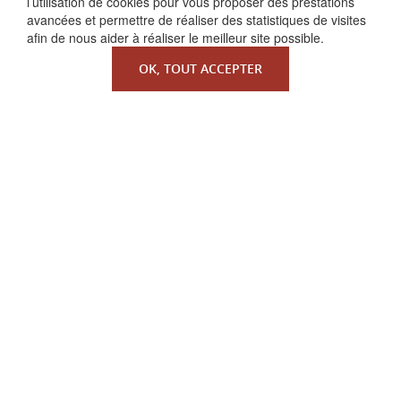
l’utilisation de cookies pour vous proposer des prestations
avancées et permettre de réaliser des statistiques de visites
afin de nous aider à réaliser le meilleur site possible.
OK, TOUT ACCEPTER
QUI SOMMES-NOUS ?
La Faculté de Droit canonique
Partenaires / mécènes
Liens utiles
MENTIONS LÉGALES