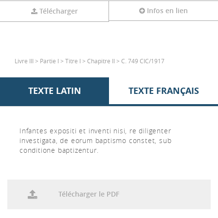
Infos en lien
Télécharger
Livre III > Partie I > Titre I > Chapitre II > C. 749 CIC/1917
TEXTE LATIN
TEXTE FRANÇAIS
Infantes expositi et inventi nisi, re diligenter
investigata, de eorum baptismo constet, sub
conditione baptizentur.
Télécharger le PDF