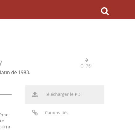
7
C. 751
latin de 1983.
Télécharger le PDF
Canons liés
 même
nté
ourra