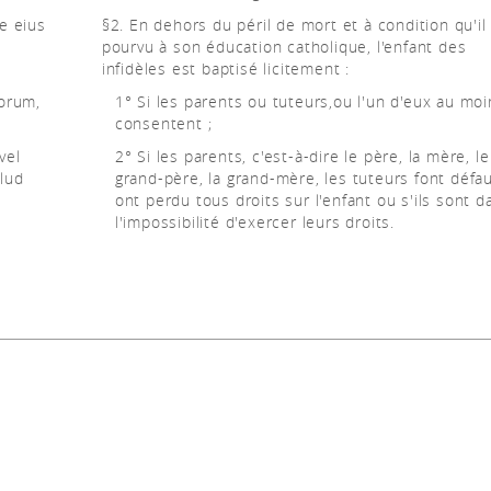
e eius
§2. En dehors du péril de mort et à condition qu'il 
pourvu à son éducation catholique, l'enfant des
infidèles est baptisé licitement :
eorum,
1° Si les parents ou tuteurs,ou l'un d'eux au moi
consentent ;
vel
2° Si les parents, c'est-à-dire le père, la mère, le
llud
grand-père, la grand-mère, les tuteurs font défa
ont perdu tous droits sur l'enfant ou s'ils sont d
l'impossibilité d'exercer leurs droits.