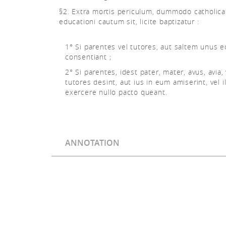
§2. Extra mortis periculum, dummodo catholica
educationi cautum sit, licite baptizatur :
1° Si parentes vel tutores, aut saltem unus 
consentiant ;
2° Si parentes, idest pater, mater, avus, avia, 
tutores desint, aut ius in eum amiserint, vel i
exercere nullo pacto queant.
ANNOTATION