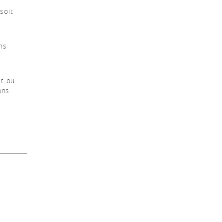
soit
ns
ut ou
ans