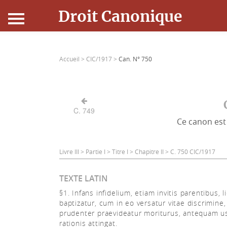
Droit Canonique
Accueil
Accueil >
CIC/1917 >
Can. N° 750
Droit Canonique
Ressources
C. 749
Ce canon est 
Actualités
Connexion
Livre III > Partie I > Titre I > Chapitre II > C. 750 CIC/1917
TEXTE LATIN
§1. Infans infidelium, etiam invitis parentibus, li
baptizatur, cum in eo versatur vitae discrimine,
prudenter praevideatur moriturus, antequam 
rationis attingat.