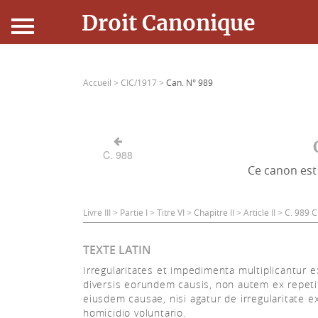
Droit Canonique
Accueil
Accueil >
CIC/1917 >
Can. N° 989
Droit Canonique
Ressources
C. 988
Ce canon est 
Actualités
Connexion
Livre III > Partie I > Titre VI > Chapitre II > Article II > C. 989
TEXTE LATIN
Irregularitates et impedimenta multiplicantur e
diversis eorundem causis, non autem ex repeti
eiusdem causae, nisi agatur de irregularitate e
homicidio voluntario.