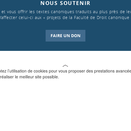
NOUS SOUTENIR
et vous offrir les textes canoniques traduits au plus près de leu
d’affecter celui-ci aux « projets de la Faculté de Droit canonique 
FAIRE UN DON
ptez l’utilisation de cookies pour vous proposer des prestations avancé
réaliser le meilleur site possible.
QUI SOMMES-NOUS ?
La Faculté de Droit canonique