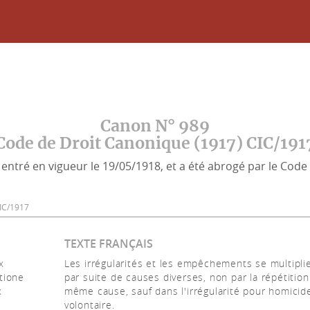
Canon N° 989
Code de Droit Canonique (1917) CIC/191
entré en vigueur le 19/05/1918, et a été abrogé par le Code 
 CIC/1917
TEXTE FRANÇAIS
x
Les irrégularités et les empêchements se multipli
tione
par suite de causes diverses, non par la répétition
x
même cause, sauf dans l'irrégularité pour homicid
volontaire.