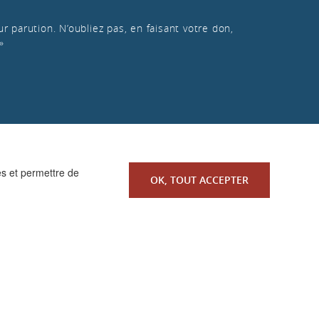
r parution. N’oubliez pas, en faisant votre don,
»
es et permettre de
OK, TOUT ACCEPTER