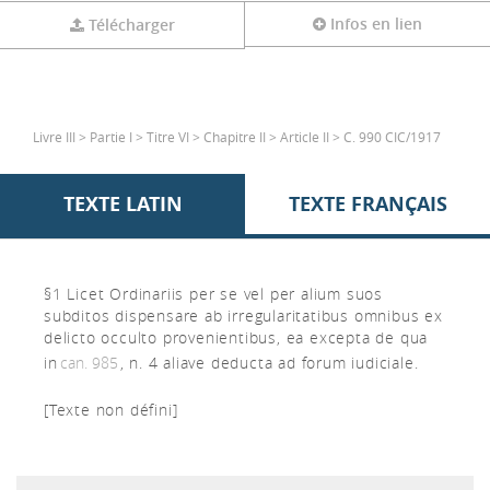
Infos en lien
Télécharger
Livre III > Partie I > Titre VI > Chapitre II > Article II > C. 990 CIC/1917
TEXTE LATIN
TEXTE FRANÇAIS
§1 Licet Ordinariis per se vel per alium suos
subditos dispensare ab irregularitatibus omnibus ex
delicto occulto provenientibus, ea excepta de qua
in
can. 985
, n. 4 aliave deducta ad forum iudiciale.
[Texte non défini]