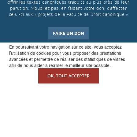
offrir les textes canoniques traduits au plus près de leur
parution. N’oubliez pas, en faisant votre don, d’affecter
celui-ci aux « projets de la Faculté de Droit canonique »
FAIRE UN DON
En poursuivant votre navigation sur ce site, vous acceptez
l’utilisation de cookies pour vous proposer des prestations
avancées et permettre de réaliser des statistiques de visites
afin de nous aider à réaliser le meilleur site possible.
OK, TOUT ACCEPTER
QUI SOMMES-NOUS ?
La Faculté de Droit canonique
Partenaires / mécènes