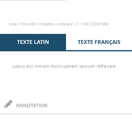
Livre > Titre XXV > Chapitre I > Article V > C. 1234 CCEO/1990
TEXTE LATIN
TEXTE FRANÇAIS
Iudicis est nimiam multitudinem testium refrenare.
ANNOTATION