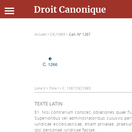
Droit Canonique
Accueil
Accueil >
CIC/1983 >
Can. N° 1267
Droit Canonique
Ressources
C. 1266
Actualités
Connexion
Livre V > Titre I > C. 1267 CIC/1983
TEXTE LATIN
§1. Nisi contrarium constet, oblationes quae fi
Superioribus vel administratoribus cuiusvis pe
iuridicae ecclesiasticae, etiam privatae, praes
ipsi personae iuridicae factae.