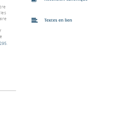
tre
 les
aire
Textes en lien
r
ne
295.
t