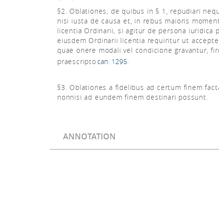
§2. Oblationes, de quibus in § 1, repudiari neq
nisi iusta de causa et, in rebus maioris moment
licentia Ordinarii, si agitur de persona iuridica p
eiusdem Ordinarii licentia requiritur ut accept
quae onere modali vel condicione gravantur, fi
praescripto
can. 1295.
§3. Oblationes a fidelibus ad certum finem fact
nonnisi ad eundem finem destinari possunt.
ANNOTATION