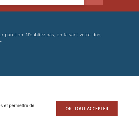
r parution. N’oubliez pas, en faisant votre don,
»
es et permettre de
OK, TOUT ACCEPTER