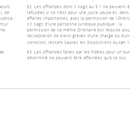
ueunt
§2. Les offrandes dont il s’agit au § 1 ne peuvent ê
i, de
refusées si ce n’est pour une juste cause et, dans
ublica ;
affaires importantes, avec la permission de l’Ordin
entur
s’il s’agit d’une personne juridique publique ; la
rmo
permission de ce même Ordinaire est requise pou
l’acceptation de biens grevés d’une charge ou d’u
condition, restant sauves les dispositions du
can. 1
ae,
§3. Les offrandes faites par les fidèles pour un bu
déterminé ne peuvent être affectées qu’à ce but.