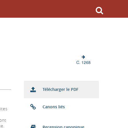
C. 1268
Télécharger le PDF
Canons liés
ites
ont
me.
Recension canonique