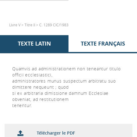
Livre V > Titre II > C. 1289 CIC/1983
TEXTE LATIN
TEXTE FRANÇAIS
Quamvis ad administrationem non teneantur titulo
officii ecclesiastici,
administratores munus suspectum arbitratu suo
dimittere nequeunt ; quod
si ex arbitraria dimissione damnum Ecclesiae
obveniat, ad restitutionem
tenentur.
Télécharger le PDF