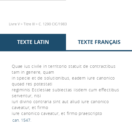
Livre V > Titre III > C. 1290 CIC/1983
TEXTE LATIN
TEXTE FRANÇAIS
Quae ius civile in territorio statuit de contractibus
tam in genere, quam
in specie et de solutionibus, eadem iure canonico
quoad res potestati
regiminis Ecclesiae subiectas iisdem cum effectibus
serventur, nisi
iuri divino contraria sint aut aliud iure canonico
caveatur, et firmo
iure canonico caveatur, et firmo praescripto
can. 1547.