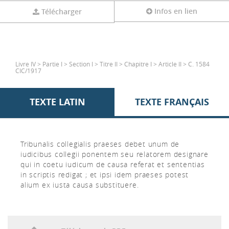
Infos en lien
Télécharger
Livre IV > Partie I > Section I > Titre II > Chapitre I > Article II > C. 1584
CIC/1917
TEXTE LATIN
TEXTE FRANÇAIS
Tribunalis collegialis praeses debet unum de
iudicibus collegii ponentem seu relatorem designare
qui in coetu iudicum de causa referat et sententias
in scriptis redigat ; et ipsi idem praeses potest
alium ex iusta causa substituere.