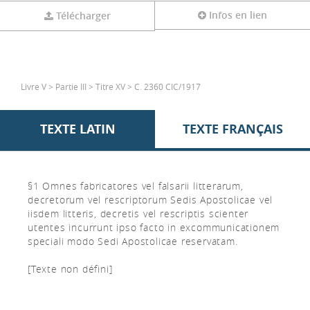
Infos en lien
Télécharger
Livre V > Partie III > Titre XV > C. 2360 CIC/1917
TEXTE LATIN
TEXTE FRANÇAIS
§1 Omnes fabricatores vel falsarii litterarum,
decretorum vel rescriptorum Sedis Apostolicae vel
iisdem litteris, decretis vel rescriptis scienter
utentes incurrunt ipso facto in excommunicationem
speciali modo Sedi Apostolicae reservatam.
[Texte non défini]