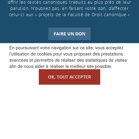
offrir les textes canoniques traduits au plus près de leur
parution. N’oubliez pas, en faisant votre don, d’affecter
celui-ci aux « projets de la Faculté de Droit canonique »
FAIRE UN DON
En poursuivant votre navigation sur ce site, vous acceptez
l’utilisation de cookies pour vous proposer des prestations
avancées et permettre de réaliser des statistiques de visites
afin de nous aider à réaliser le meilleur site possible.
OK, TOUT ACCEPTER
QUI SOMMES-NOUS ?
La Faculté de Droit canonique
Partenaires / mécènes