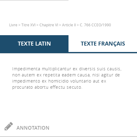
Livre > Titre XVI > Chapitre VI > Article II > C. 766 CCEO/1990
TEXTE LATIN
TEXTE FRANÇAIS
Impedimenta multiplicantur ex diversis suis causis,
non autem ex repetita eadem causa, nisi agitur de
impedimento ex homicidio voluntario aut ex
procurato abortu effectu secuto.
ANNOTATION