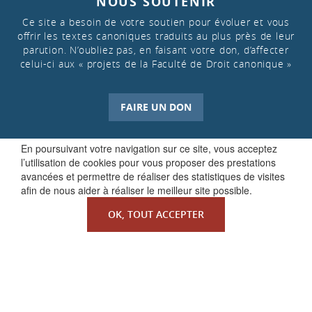
NOUS SOUTENIR
Ce site a besoin de votre soutien pour évoluer et vous
offrir les textes canoniques traduits au plus près de leur
parution. N’oubliez pas, en faisant votre don, d’affecter
celui-ci aux « projets de la Faculté de Droit canonique »
FAIRE UN DON
En poursuivant votre navigation sur ce site, vous acceptez
l’utilisation de cookies pour vous proposer des prestations
avancées et permettre de réaliser des statistiques de visites
afin de nous aider à réaliser le meilleur site possible.
OK, TOUT ACCEPTER
QUI SOMMES-NOUS ?