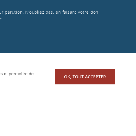
r parution. N’oubliez pas, en faisant votre don,
»
es et permettre de
OK, TOUT ACCEPTER