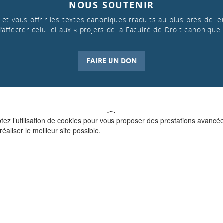
NOUS SOUTENIR
et vous offrir les textes canoniques traduits au plus près de leu
d’affecter celui-ci aux « projets de la Faculté de Droit canonique 
FAIRE UN DON
ptez l’utilisation de cookies pour vous proposer des prestations avancé
réaliser le meilleur site possible.
QUI SOMMES-NOUS ?
La Faculté de Droit canonique