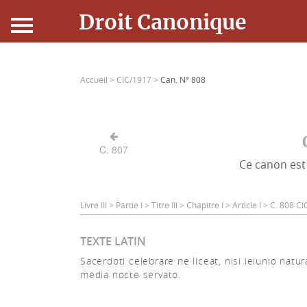
Droit Canonique
Accueil
Accueil >
CIC/1917 >
Can. N° 808
Droit Canonique
Ressources
C. 807
Ce canon est 
Actualités
Connexion
Livre III > Partie I > Titre III > Chapitre I > Article I > C. 808 
TEXTE LATIN
Sacerdoti celebrare ne liceat, nisi ieiunio natura
media nocte servato.