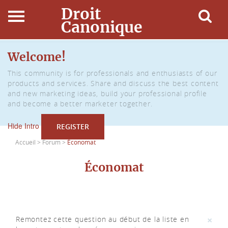
Droit
Canonique
Accueil
Welcome!
This community is for professionals and enthusiasts of our
Droit Canonique
products and services. Share and discuss the best content
and new marketing ideas, build your professional profile
Ressources
and become a better marketer together.
Hide Intro
REGISTER
Actualités
Accueil >
Forum >
Économat
Connexion
Économat
×
Remontez cette question au début de la liste en