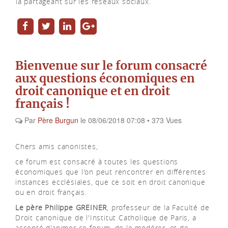
Fer
la partageant sur les réseaux sociaux.
Bienvenue sur le forum consacré
aux questions économiques en
droit canonique et en droit
français !
Par
Père Burgun
le
08/06/2018 07:08
•
373
Vues
Chers amis canonistes,
ce forum est consacré à toutes les questions
économiques que l'on peut rencontrer en différentes
instances ecclésiales, que ce soit en droit canonique
ou en droit français.
Le père Philippe GREINER
, professeur de la Faculté de
Droit canonique de l'Institut Catholique de Paris, a
accepté d'animer ce forum, de le modérer, et de