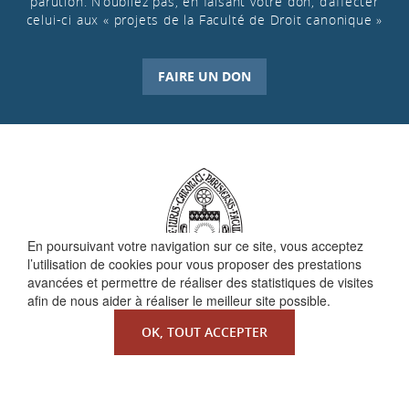
parution. N’oubliez pas, en faisant votre don, d’affecter
celui-ci aux « projets de la Faculté de Droit canonique »
FAIRE UN DON
En poursuivant votre navigation sur ce site, vous acceptez
l’utilisation de cookies pour vous proposer des prestations
avancées et permettre de réaliser des statistiques de visites
afin de nous aider à réaliser le meilleur site possible.
QUI SOMMES-NOUS ?
OK, TOUT ACCEPTER
La Faculté de Droit canonique
Partenaires / mécènes
Liens utiles