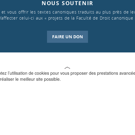
NOUS SOUTENIR
et vous offrir les textes canoniques traduits au plus près de leu
d’affecter celui-ci aux « projets de la Faculté de Droit canonique 
FAIRE UN DON
ptez l’utilisation de cookies pour vous proposer des prestations avancé
réaliser le meilleur site possible.
QUI SOMMES-NOUS ?
La Faculté de Droit canonique