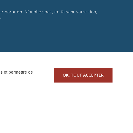
r parution. N’oubliez pas, en faisant votre don,
»
es et permettre de
OK, TOUT ACCEPTER