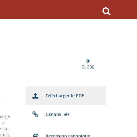
C. 332
Télécharger le PDF
Canons liés
harge
e à
smise
ques,
Recension canonique