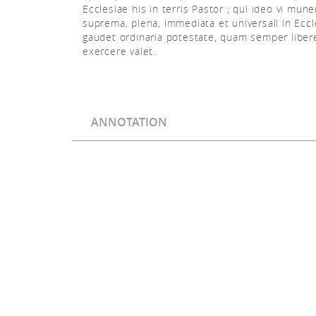
Ecclesiae his in terris Pastor ; qui ideo vi mune
suprema, plena, immediata et universali in Eccl
gaudet ordinaria potestate, quam semper liber
exercere valet.
ANNOTATION