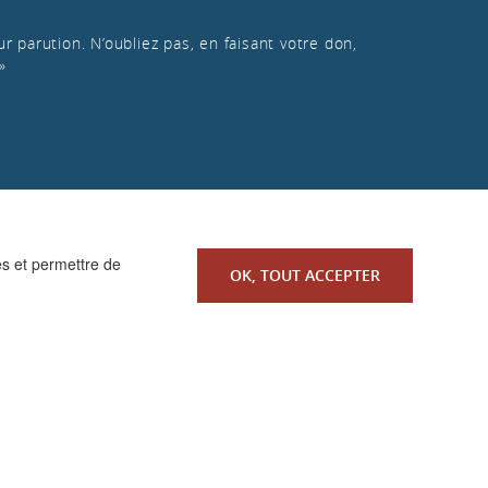
r parution. N’oubliez pas, en faisant votre don,
»
es et permettre de
OK, TOUT ACCEPTER