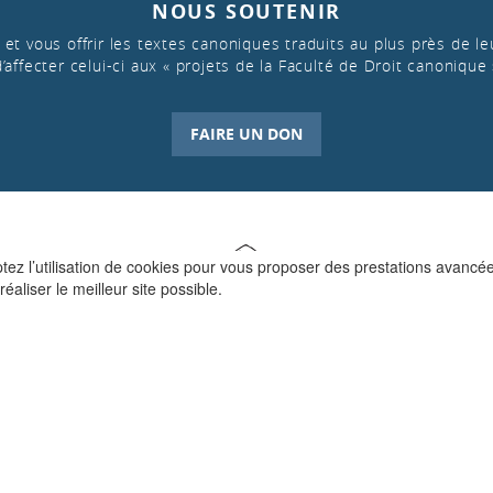
NOUS SOUTENIR
et vous offrir les textes canoniques traduits au plus près de leu
d’affecter celui-ci aux « projets de la Faculté de Droit canonique 
FAIRE UN DON
ptez l’utilisation de cookies pour vous proposer des prestations avancé
réaliser le meilleur site possible.
QUI SOMMES-NOUS ?
La Faculté de Droit canonique