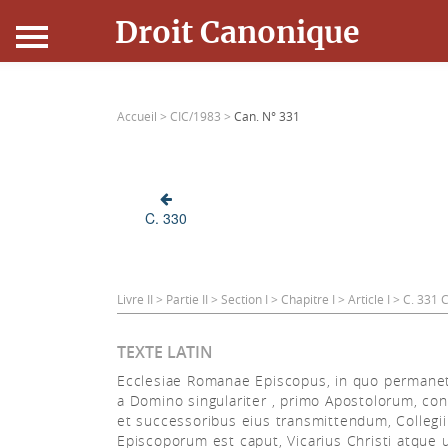
Droit Canonique
Accueil
Accueil >
CIC/1983 >
Can. N° 331
Droit Canonique
Ressources
C. 330
Actualités
Connexion
Livre II > Partie II > Section I > Chapitre I > Article I > C. 331
TEXTE LATIN
Ecclesiae Romanae Episcopus, in quo perman
a Domino singulariter , primo Apostolorum, c
et successoribus eius transmittendum, Collegii
Episcoporum est caput, Vicarius Christi atque 