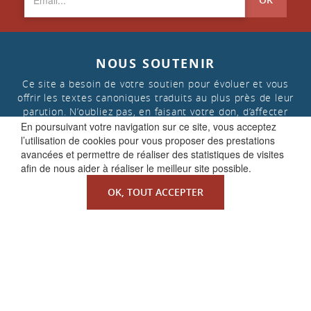
NOUS SOUTENIR
Ce site a besoin de votre soutien pour évoluer et vous
offrir les textes canoniques traduits au plus près de leur
parution. N’oubliez pas, en faisant votre don, d’affecter
celui-ci aux « projets de la Faculté de Droit canonique »
En poursuivant votre navigation sur ce site, vous acceptez
l’utilisation de cookies pour vous proposer des prestations
avancées et permettre de réaliser des statistiques de visites
afin de nous aider à réaliser le meilleur site possible.
FAIRE UN DON
OK, TOUT ACCEPTER