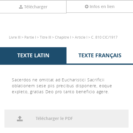
Infos en lien
Télécharger
Livre III > Partie I > Titre III > Chapitre I > Article I > C. 810 CIC/1917
TEXTE LATIN
TEXTE FRANÇAIS
Sacerdos ne omittat ad Eucharistici Sacrificii
oblationem sese piis precibus disponere, eoque
expleto, gratias Deo pro tanto beneficio agere.
Télécharger le PDF